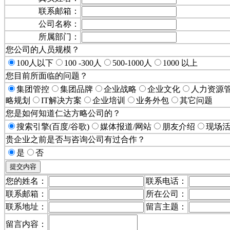
联系邮箱：
公司名称：
所属部门：
您公司的人员规模？
100人以下
100 -300人
500-1000人
1000 以上
您目前所面临的问题？
集团管控
集团品牌
企业战略
企业文化
人力资源
略规划
IT解决方案
企业培训
业务外包
其它问题
您是如何知道仁达方略公司的？
搜索引擎(百度/谷歌)
媒体报道/网站
朋友介绍
现场
贵企业之前是否与咨询公司有过合作？
是
否
您的姓名：
联系电话：
联系邮箱：
所在公司：
联系地址：
留言主题：
留言内容：