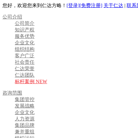
您好，欢迎您来到仁达方略！
[登录]
[免费注册]
关于仁达
|
联系
公司介绍
公司简介
知识产权
服务优势
企业文化
组织结构
客户广泛
社会责任
仁达荣誉
仁达团队
标杆案例 NEW
咨询范围
集团管控
发展战略
企业文化
人力资源
集团品牌
兼并重组