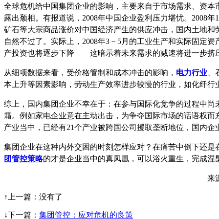
全球危机给中国集团企业的影响，主要来自于市场需求、资本
露出颓相。有报道说，2008年中国企业盈利压力堪忧。2008年1
矿石等大宗商品涨价对中国经济产生的供应冲击，国内土地和
自然不过了。实际上，2008年3－5月的工业生产和实际固
产投资也将逐步下降——这暗示着未来需求的减速将进一步挤
从细项数据来看，受价格管制和成本冲击的影响，
电力行业
、
本上升等因素影响，劳动生产效率进步较慢的行业，如化纤行业
综上，国内集团企业不幸在于：在参与国际化竞争的过程中尚
霜。例如家电企业意在主动出击，为争夺国际市场的话语权而
产业当中，已经有21个产业被跨国公司攫取垄断地位，国内
集团企业在这种内外交困的时刻怎样应对？在痛苦中倒下还是
团管控策略
的才是企业当中的真凤凰，可以浴火重生，完成涅
来源
↑上一篇：没有了
↓下一篇：
集团管控：应对危机的良策