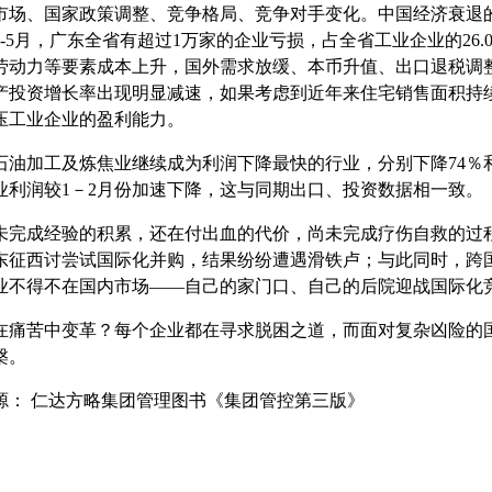
市场、国家政策调整、竞争格局、竞争对手变化。中国经济衰退
-5月，广东全省有超过1万家的企业亏损，占全省工业企业的26.0%
劳动力等要素成本上升，国外需求放缓、本币升值、出口退税调
定资产投资增长率出现明显减速，如果考虑到近年来住宅销售面积
压工业企业的盈利能力。
石油加工及炼焦业继续成为利润下降最快的行业，分别下降74％
利润较1－2月份加速下降，这与同期出口、投资数据相一致。
未完成经验的积累，还在付出血的代价，尚未完成疗伤自救的过
东征西讨尝试国际化并购，结果纷纷遭遇滑铁卢；与此同时，跨国
企业不得不在国内市场——自己的家门口、自己的后院迎战国际化
在痛苦中变革？每个企业都在寻求脱困之道，而面对复杂凶险的
槃。
：
仁达方略集团管理图书《集团管控第三版》