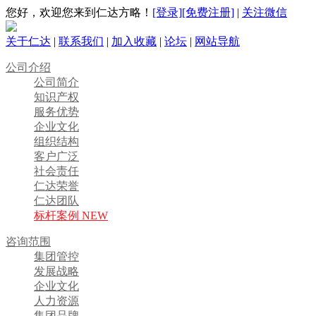
您好，欢迎您来到仁达方略！
[登录]
[免费注册]
|
关注微信
关于仁达
|
联系我们
|
加入收藏
|
论坛
|
网站导航
公司介绍
公司简介
知识产权
服务优势
企业文化
组织结构
客户广泛
社会责任
仁达荣誉
仁达团队
标杆案例 NEW
咨询范围
集团管控
发展战略
企业文化
人力资源
集团品牌