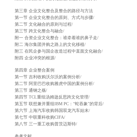
第三章 企业文化整合及整合的路径与方法
第一节 企业文化整合的原则、方式与步骤/
第二节 文化融合的原则与过程/
第三节 跨文化整合与融合/
附一 合资企业文化整合：谁牵着谁的鼻子走/
附二 海尔集团并购之路上的文化移植/
附三 在民企参与国企改造过程中直面文化融合/
附四 企业冲突的根源/
第四章 企业整合案例
第一节 吉利收购沃尔沃的案例分析/
第二节 阿里巴巴收购雅虎中国的案例分析/
第三节 通钢之殇/
第四节 TCL重组汤姆逊反思跨文化管理/
第五节 联想兼并重组IBM PC：“蛇吞象”的背后/
第六节 上海汽车收购韩国双龙汽车始末/
第七节 中联重科收购CIFA/
第八节 三一重工收购普茨迈斯特/
参考文献