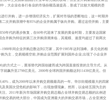
购浪潮中，大企业在各行各业的市场份额迅速提高，形成了比较大规模的垄
业继续进行并购，进一步增强经济实力，扩展对市场的垄断地位，这一时期并
二次并购浪潮中有85%的企业并购属于纵向并购。通过这些并购，主要
50年代的逐步恢复，在60年代迎来了发展的黄金时期，主要发达国家
混合并购为特征的第三次并购浪潮来临，其规模、速度均超过了前两次
988年间企业并购总数达到2万家，其中1985年达到顶峰。多元化的相
并购为主，交易规模空前;并购企业范围扩展到国外企业;出现了小企业并
I)的方式之一，逐渐替代跨国创建而成为跨国直接投资的主导方式。从
数字就飙升至2798亿美元。2000年全球跨国并购额达到11438亿美元。但
增长40%，成为2000年以来并购交易额最高的一年。华尔街规模最大的四家
危机及美国次贷危机的影响下，出现放缓现象。然而，以金砖五国为主的
注。2011年新兴市场国家并购交易总额占全球并购交易总额的比例进
市场并购交易的绝大部分，中国成为亚洲最大的并购交易市场，占全亚洲交