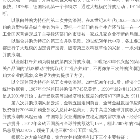
很快。1875年，德国出现第一个卡特尔，通过大规模的并购活动，19
断。
以纵向并购为特征的第二次并购浪潮。在20世纪20年代(1925—1
购的典型特征是纵向并购为主，即把一个部门的各个生产环节统一在一
工业国家普遍形成了主要经济部门的市场被一家或几家企业垄断的局面
以混合并购为特征的第三次并购浪潮。20世纪50年代中期，各主要工
都进行了大规模的固定资产投资。随着第三次科技革命的兴起，一系列
并购浪潮。
以金融杠杆并购为特征的第四次并购浪潮。20世纪80年代兴起的第四次
关产品间的“战略驱动”并购取代了“混合并购”，不再像第三次并购浪
购大企业的现象;金融界为并购提供了方便。
以全球跨国为特征的第五次并购浪潮。20世纪90年代以后，经济全球
统计数据看，1987年全球跨国并购仅有745亿美元，1990年就达到1510
是从2001年开始，由于受欧美等国经济增长速度的停滞和下降以及“9?
第六次并购浪潮风起云涌，金砖五国走到前台。全球金融数据供应商Dealo
投资银行2005年并购业务收入总计46亿美元，其中高盛的全球并购
并购浪潮却风起云涌，中国等新兴亚洲国家在稳定国内需求推动下经济继
一步提升，2012年金砖五国所占全球并购额达到15%，相比2007
易总额的23?0%，领先于其他三家“金砖五国”成员。
根据仁达方略的观察，第六次并购浪潮有以下三个主要特征：