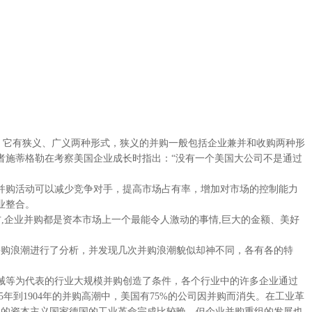
的行为。它有狭义、广义两种形式，狭义的并购一般包括企业兼并和收购两种形
者施蒂格勒在考察美国企业成长时指出：“没有一个美国大公司不是通过
购活动可以减少竞争对手，提高市场占有率，增加对市场的控制能力
业整合。
企业并购都是资本市场上一个最能令人激动的事情,巨大的金额、美好
购浪潮进行了分析，并发现几次并购浪潮貌似却神不同，各有各的特
械等为代表的行业大规模并购创造了条件，各个行业中的许多企业通过
95年到1904年的并购高潮中，美国有75%的公司因并购而消失。在工业革
。后起的资本主义国家德国的工业革命完成比较晚，但企业并购重组的发展也