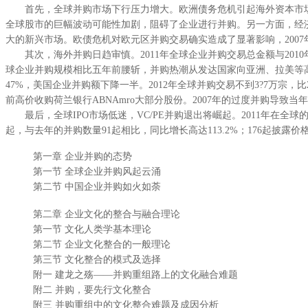
首先，全球并购市场下行压力增大。欧洲债务危机引起海外资本市场
全球股市的巨幅波动可能性加剧，阻碍了企业进行并购。另一方面，经
大的新兴市场。欧债危机对欧元区并购交易确实造成了显著影响，2007
其次，海外并购日趋审慎。2011年全球企业并购交易总金额与201
球企业并购规模相比五年前腰斩，并购热潮从发达国家向亚洲、拉美等高增长
47%，美国企业并购额下降一半。2012年全球并购交易不到3?7万宗，
前高价收购荷兰银行ABNAmro大部分股份。2007年的过度并购导致
最后，全球IPO市场低迷，VC/PE并购退出将崛起。2011年在全球的
起，与去年的并购数量91起相比，同比增长高达113.2%；176起披露价格
第一章 企业并购的态势
第一节 全球企业并购风起云涌
第二节 中国企业并购如火如荼
第二章 企业文化的整合与融合理论
第一节 文化人类学基本理论
第二节 企业文化整合的一般理论
第三节 文化整合的模式及选择
附一 建龙之殇——并购重组路上的文化融合难题
附二 并购，要先行文化整合
附三 并购重组中的文化整合难题及成因分析