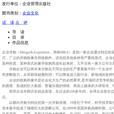
发行单位：
企业管理出版社
图书类别：
企业文化
试 读
点 评
导 读
目 录
作品信息
企业并购（Merger&Acquisition，简称M&A）是指一家
式，广义的并购除兼并和收购外，还包括其他各种资产重组形式。企业
某种程度、某种形式的兼并收购而成长起来的，几乎没有一家大公司主
并购企业可以将本来分散在不同企业的生产要素集中到一个企业中，
和垄断能力，从而获得超额利润；可以降低进入新行业、新地域的各种
企业的收购和兼并是社会化大生产的必然要求,是市场经济竞争机制发
的愿望、形成的巨大集团、普遍乐观的情绪、再加上媒体的大肆宣传、
研究企业并购历史就会发现，在过去的100多年间，全球企业发生过
点。
以横向并购为特征的第一次并购浪潮。19世纪下半叶，科学技术取得
资本集中组成了规模巨大的垄断公司。在1899年美国并购高峰时期，公司并购
命发源地——英国，并购活动也大幅增长，在1880—1981年间，有