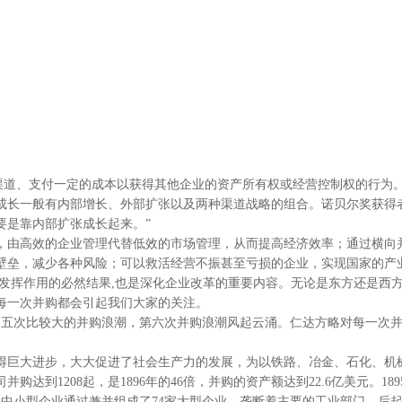
企业通过特定的渠道、支付一定的成本以获得其他企业的资产所有权或经营控制权
成长一般有内部增长、外部扩张以及两种渠道战略的组合。诺贝尔奖获得
要是靠内部扩张成长起来。”
由高效的企业管理代替低效的市场管理，从而提高经济效率；通过横向并
壁垒，减少各种风险；可以救活经营不振甚至亏损的企业，实现国家的产
挥作用的必然结果,也是深化企业改革的重要内容。无论是东方还是西方,
每一次并购都会引起我们大家的关注。
五次比较大的并购浪潮，第六次并购浪潮风起云涌。仁达方略对每一次并
巨大进步，大大促进了社会生产力的发展，为以铁路、冶金、石化、机
达到1208起，是1896年的46倍，并购的资产额达到22.6亿美元。18
665家中小型企业通过兼并组成了74家大型企业，垄断着主要的工业部门