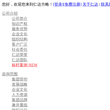
您好，欢迎您来到仁达方略！
[登录]
[免费注册]
关于仁达
|
联系
公司介绍
公司简介
知识产权
服务优势
企业文化
组织结构
客户广泛
社会责任
仁达荣誉
仁达团队
标杆案例 NEW
咨询范围
集团管控
发展战略
企业文化
人力资源
集团品牌
兼并重组