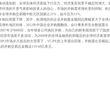
动荡加剧，全球实体经济面临下行压力，经济复苏前景不确定性增大。随
济环境的不景气将影响投资人的信心，市场的并购需求增长受到抑制。欧债
年全球并购交易额中欧元区国家占21%，如今仅为11%。
0年相比明显下降，其中，欧洲地区的企业并购案金额同比降幅更大于全球水
地区转移，2012年中国企业并购额翻倍。会计事务所安永数据显示，2012
比2007年少9000宗，当年很多公司疯狂并购，为自己的财务困境留下了
当年信贷市场差不多冻结，为2008年的全球金融危机和随后的全球经济衰退
IPO市场步入低谷的大背景下，VC/PE的上市退出回落，并购退出呈崛起之
的并购交易总金额达119.68亿美元。