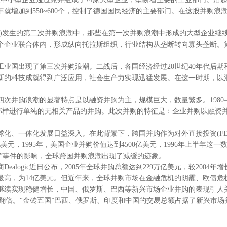
11年就增加到550~600个，控制了德国国民经济的主要部门。在这股并
930)发生的第二次并购浪潮中，那些在第一次并购浪潮中形成的大型企
个企业联合体内，形成纵向托拉斯组织，行业结构从垄断转向寡头垄断。第
。
业国出现了第三次并购浪潮。二战后，各国经济经过20世纪40年代后期和
新的科技成就得到广泛应用，社会生产力实现迅猛发展。在这一时期，以
并购浪潮的显著特点是以融资并购为主，规模巨大，数量繁多。1980—1
潮那样进行单纯的无相关产品的并购。此次并购的特征是：企业并购以融资
化、一体化发展日益深入。在此背景下，跨国并购作为对外直接投资(FD
亿美元，1995年，美国企业并购价值达到4500亿美元，1996年上半年这一
11”事件的影响，全球跨国并购浪潮出现了减缓的迹象。
gic近日公布，2005年全球并购总额达到2?9万亿美元，较2004年
收入最高，为14亿美元。但近年来，全球并购市场在金融危机的阴霾、欧债
续实现稳健增长，中国、俄罗斯、巴西等新兴市场企业并购的表现引人关
年的7%翻倍。“金砖五国”巴西、俄罗斯、印度和中国的交易总额占据了新兴